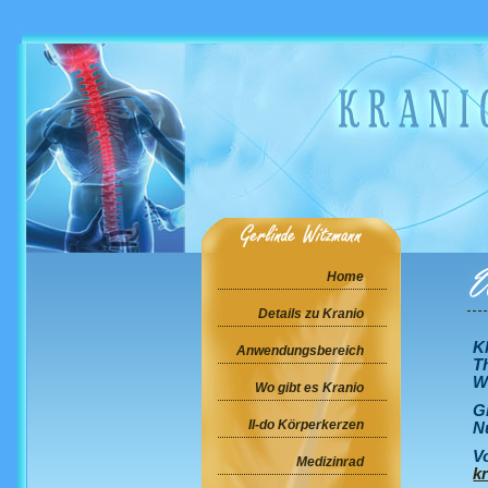
Home
Details zu Kranio
K
Anwendungsbereich
T
W
Wo gibt es Kranio
G
Il-do Körperkerzen
N
V
Medizinrad
k