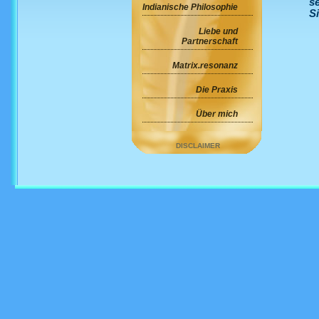
s
Indianische Philosophie
S
Liebe und
Partnerschaft
Matrix.resonanz
Die Praxis
Über mich
DISCLAIMER